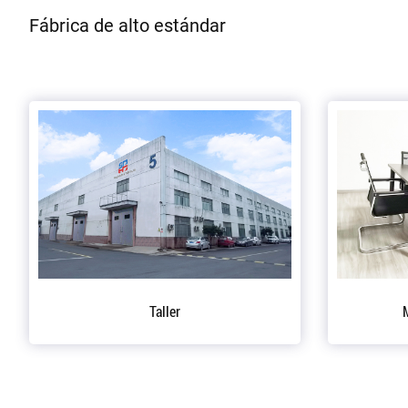
Fábrica de alto estándar
ral
Oficina del Presidente