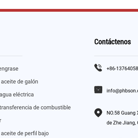
Contáctenos
 engrase
+86-1376405
aceite de galón
info@phbson
gua eléctrica
ransferencia de combustible
NO.58 Guang X
r
de Zhe Jiang,
aceite de perfil bajo