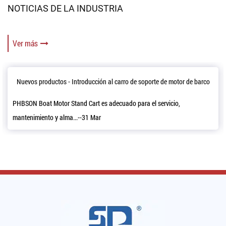
NOTICIAS DE LA INDUSTRIA
Ver más
Introducción al carro de soporte de motor de barco
Cómo 
and Cart es adecuado para el servicio,
Ya sea que tenga un gr
...--31 Mar
todos lo...--24 Mar