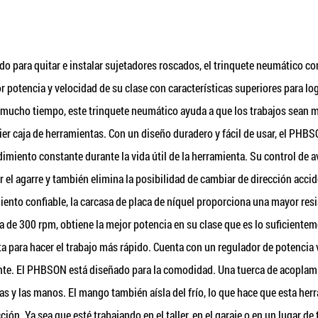
do para quitar e instalar sujetadores roscados, el trinquete neumátic
or potencia y velocidad de su clase con características superiores para l
 mucho tiempo, este trinquete neumático ayuda a que los trabajos sean 
ier caja de herramientas. Con un diseño duradero y fácil de usar, el PHB
dimiento constante durante la vida útil de la herramienta. Su control de 
tar el agarre y también elimina la posibilidad de cambiar de dirección acc
iento confiable, la carcasa de placa de níquel proporciona una mayor resis
 de 300 rpm, obtiene la mejor potencia en su clase que es lo suficientem
ta para hacer el trabajo más rápido. Cuenta con un regulador de potencia v
nte. El PHBSON está diseñado para la comodidad. Una tuerca de acopla
 y las manos. El mango también aísla del frío, lo que hace que esta herra
ción. Ya sea que esté trabajando en el taller, en el garaje o en un lugar 