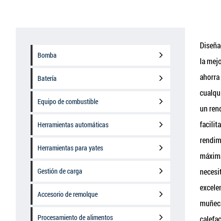
Diseña
Bomba
la mej
ahorra
Batería
cualqu
Equipo de combustible
un ren
facili
Herramientas automáticas
rendim
Herramientas para yates
máxima
Gestión de carga
necesi
excele
Accesorio de remolque
muñecas
Procesamiento de alimentos
calefac