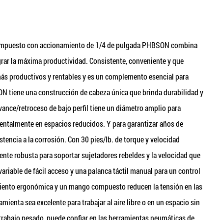
o compuesto con accionamiento de 1/4 de pulgada PHBSON combina
ograr la máxima productividad. Consistente, conveniente y que
más productivos y rentables y es un complemento esencial para
SON tiene una construcción de cabeza única que brinda durabilidad y
avance/retroceso de bajo perfil tiene un diámetro amplio para
identalmente en espacios reducidos. Y para garantizar años de
tencia a la corrosión. Con 30 pies/lb. de torque y velocidad
ente robusta para soportar sujetadores rebeldes y la velocidad que
ariable de fácil acceso y una palanca táctil manual para un control
miento ergonómica y un mango compuesto reducen la tensión en las
mienta sea excelente para trabajar al aire libre o en un espacio sin
de trabajo pesado, puede confiar en las herramientas neumáticas de