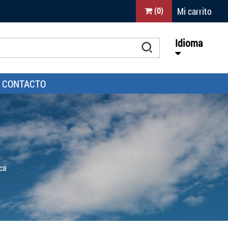
Mi carrito
(
0
)
Idioma
CONTACTO
ca