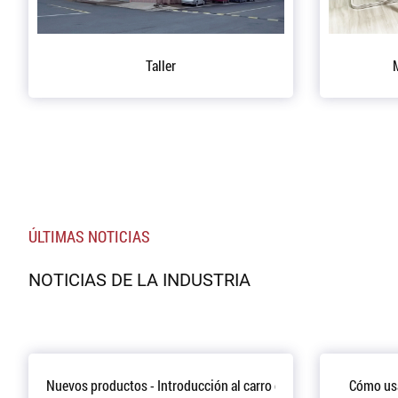
eral
Oficina del Presidente
ÚLTIMAS NOTICIAS
NOTICIAS DE LA INDUSTRIA
Nuevos productos - Introducción al carro de soporte de motor d
Cómo usa