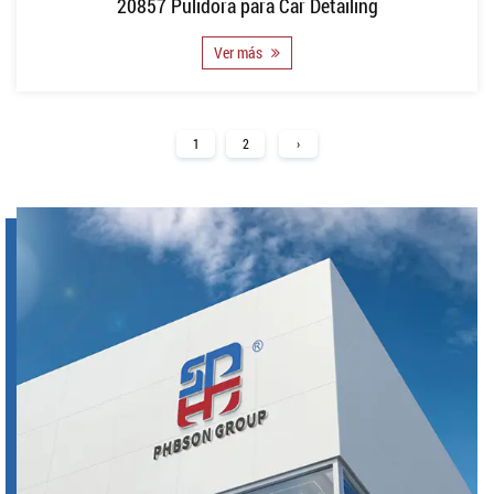
20857 Pulidora para Car Detailing
Ver más
1
2
›