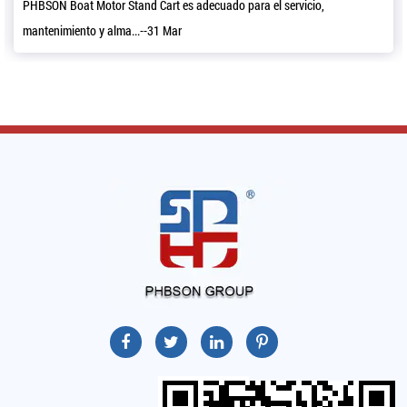
r Stand Cart es adecuado para el servicio,
Ya sea que tenga u
alma...--31 Mar
todos lo...--24 Mar