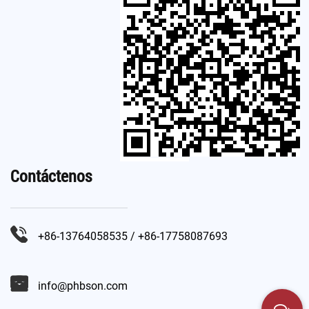
Contáctenos
+86-13764058535 / +86-17758087693
info@phbson.com