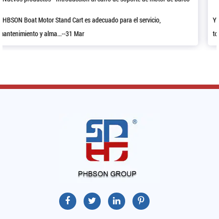
Ya sea que tenga un grifo que gotea o una ducha que necesita sellado
todos lo...--24 Mar