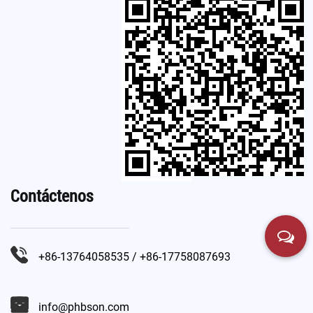
Contáctenos
+86-13764058535 / +86-17758087693
info@phbson.com